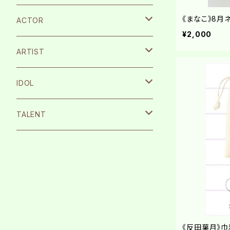
《まなこ》8月
ACTOR
¥2,000
宮崎湧
ARTIST
栗原航大
SILENT SIREN
IDOL
永島龍之介
Protea*
26時のマスカレイド
TALENT
松岡拳紀介
kice
Peel the Apple
根岸愛
内海太一
TOMAN
月に足跡を残した少女達は一体何を見
まなこ
たのか…
古川流唯
反田葉月
テラテラ
《反田葉月》