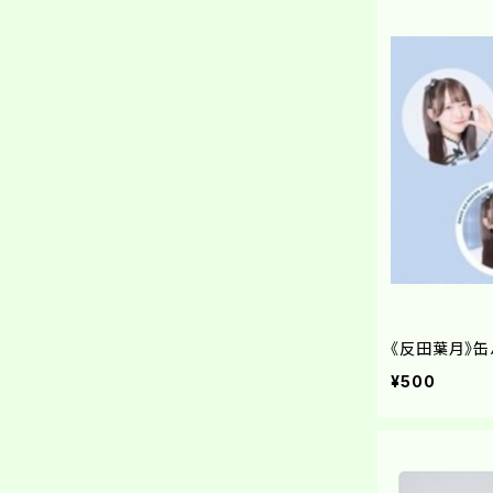
《反田葉月》缶
¥500