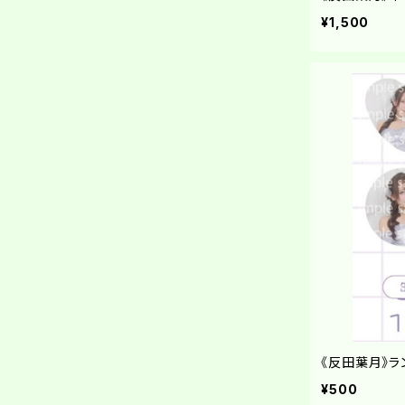
森みはる
¥1,500
ルージュブック
中村果蓮
ティラミス
黒嵜菜々子
Root mimi
夏目一花
ネットサイン会
NEFRALISE
貫井夢生
グッズ
PLATINUM Princess研究生
小田垣有咲
宵越しのアンサンブル
春海りお
《反田葉月》ラ
グッズ
虜なるプレリュード
¥500
佐藤美波