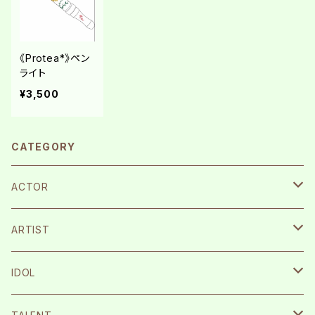
《Protea*》ペン
ライト
¥3,500
CATEGORY
ACTOR
宮崎湧
ARTIST
栗原航大
SILENT SIREN
IDOL
永島龍之介
Protea*
26時のマスカレイド