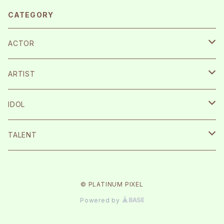
CATEGORY
ACTOR
宮崎湧
ARTIST
栗原航大
SILENT SIREN
IDOL
永島龍之介
Protea*
26時のマスカレイド
TALENT
松岡拳紀介
kice
Peel the Apple
根岸愛
© PLATINUM PIXEL
内海太一
TOMAN
月に足跡を残した少女達は一体何を見たのか…
まなこ
Powered by