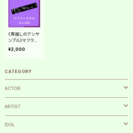
《宵越しのアンサ
ンブル》マフラー
タオル
¥2,000
CATEGORY
ACTOR
宮崎湧
ARTIST
栗原航大
SILENT SIREN
IDOL