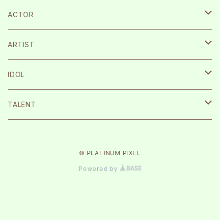
ACTOR
宮崎湧
ARTIST
栗原航大
SILENT SIREN
IDOL
永島龍之介
Protea*
26時のマスカレイド
TALENT
松岡拳紀介
kice
Peel the Apple
根岸愛
© PLATINUM PIXEL
内海太一
TOMAN
月に足跡を残した少女達は一体何を見たのか…
まなこ
Powered by
古川流唯
テラテラ
反田葉月