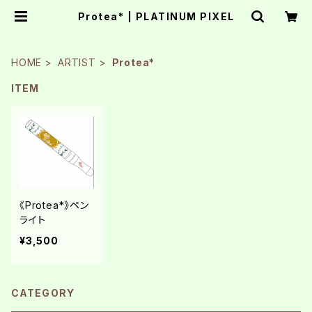
Protea* | PLATINUM PIXEL
HOME
ARTIST
Protea*
ITEM
《Protea*》ペン
ライト
¥3,500
CATEGORY