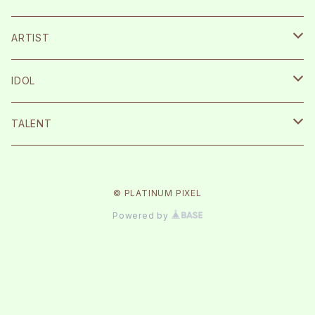
宮崎湧
ARTIST
栗原航大
SILENT SIREN
IDOL
永島龍之介
Protea*
26時のマスカレイド
TALENT
松岡拳紀介
kice
Peel the Apple
根岸愛
© PLATINUM PIXEL
内海太一
TOMAN
月に足跡を残した少女達は一体何を見たのか…
まなこ
Powered by
古川流唯
テラテラ
反田葉月
ルージュブック
森みはる