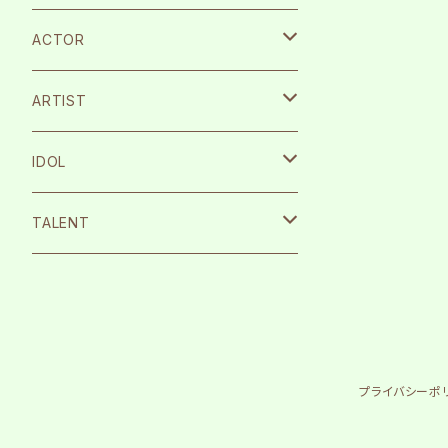
ACTOR
宮崎湧
ARTIST
栗原航大
SILENT SIREN
IDOL
永島龍之介
Protea*
26時のマスカレイド
TALENT
松岡拳紀介
kice
Peel the Apple
根岸愛
内海太一
TOMAN
月に足跡を残した少女達は一体何を見
まなこ
たのか…
プライバシーポ
古川流唯
反田葉月
テラテラ