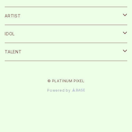
宮崎湧
ARTIST
栗原航大
SILENT SIREN
IDOL
永島龍之介
Protea*
26時のマスカレイド
TALENT
松岡拳紀介
kice
Peel the Apple
根岸愛
© PLATINUM PIXEL
内海太一
TOMAN
月に足跡を残した少女達は一体何を見たのか…
まなこ
Powered by
古川流唯
テラテラ
反田葉月
ルージュブック
森みはる