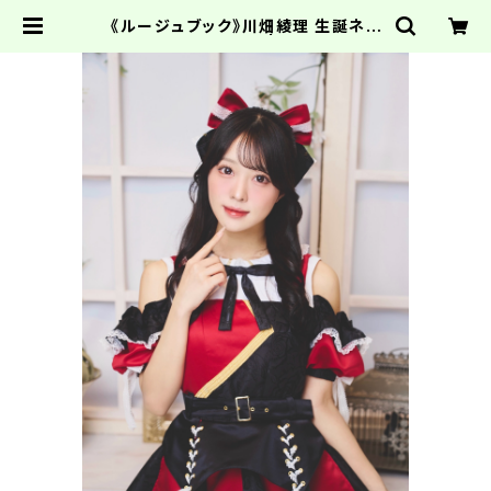
《ルージュブック》川畑綾理 生誕ネッ
トサイン会【生写真】 | PLATINUM
PIXEL