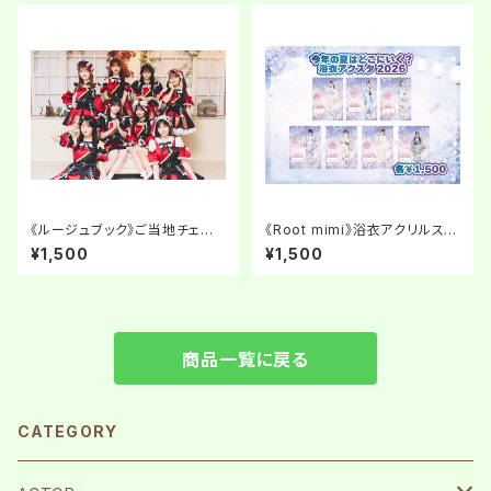
《ルージュブック》ご当地チェキ i
《Root mimi》浴衣アクリルスタ
n 関ヶ原
ンド2026
¥1,500
¥1,500
商品一覧に戻る
CATEGORY