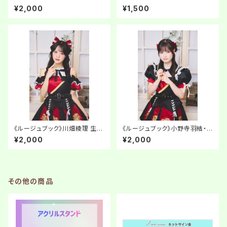
ネットサイン会【生写真】
n 関ヶ原
¥2,000
¥1,500
《ルージュブック》川畑綾理 生誕
《ルージュブック》小野寺羽結・
ネットサイン会【チェキ】
諸星瑠菜 生誕ネットサイン会
¥2,000
¥2,000
【チェキ】
その他の商品