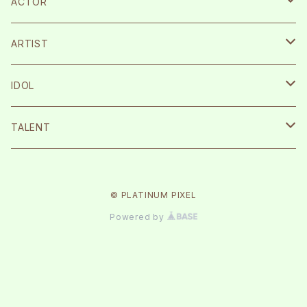
ACTOR
宮崎湧
ARTIST
栗原航大
SILENT SIREN
IDOL
永島龍之介
Protea*
26時のマスカレイド
TALENT
松岡拳紀介
kice
Peel the Apple
根岸愛
© PLATINUM PIXEL
内海太一
TOMAN
月に足跡を残した少女達は一体何を見たのか…
まなこ
Powered by
古川流唯
テラテラ
反田葉月
ルージュブック
森みはる