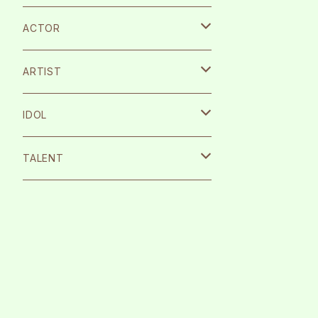
ACTOR
宮崎湧
ARTIST
栗原航大
SILENT SIREN
IDOL
永島龍之介
Protea*
26時のマスカレイド
TALENT
松岡拳紀介
kice
Peel the Apple
根岸愛
内海太一
TOMAN
月に足跡を残した少女達は一体何を見
まなこ
たのか…
古川流唯
反田葉月
テラテラ