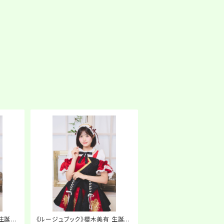
 生誕ネ
《ルージュブック》櫻木美有 生誕ネ