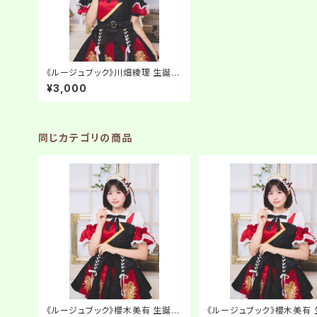
《ルージュブック》川畑綾理 生誕ネ
ットサイン会【お絵描きチェキ】
¥3,000
同じカテゴリの商品
《ルージュブック》櫻木美有 生誕ネ
《ルージュブック》櫻木美有