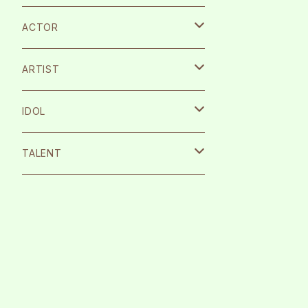
ACTOR
宮崎湧
ARTIST
栗原航大
SILENT SIREN
IDOL
永島龍之介
Protea*
26時のマスカレイド
TALENT
松岡拳紀介
kice
Peel the Apple
根岸愛
内海太一
TOMAN
月に足跡を残した少女達は一体何を見
まなこ
たのか…
古川流唯
反田葉月
テラテラ