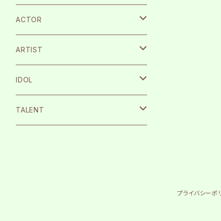
ACTOR
宮崎湧
ARTIST
栗原航大
SILENT SIREN
IDOL
永島龍之介
Protea*
26時のマスカレイド
TALENT
松岡拳紀介
kice
Peel the Apple
根岸愛
内海太一
TOMAN
月に足跡を残した少女達は一体何を見
まなこ
たのか…
プライバシーポ
古川流唯
反田葉月
テラテラ