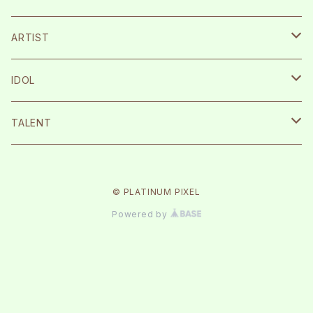
宮崎湧
ARTIST
栗原航大
SILENT SIREN
IDOL
永島龍之介
Protea*
26時のマスカレイド
TALENT
松岡拳紀介
kice
Peel the Apple
根岸愛
© PLATINUM PIXEL
内海太一
TOMAN
月に足跡を残した少女達は一体何を見たのか…
まなこ
Powered by
古川流唯
テラテラ
反田葉月
ルージュブック
森みはる